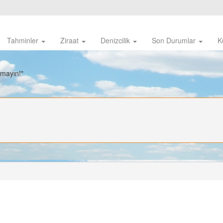
Tahminler
Ziraat
Denizcilik
Son Durumlar
K
nmayın!"