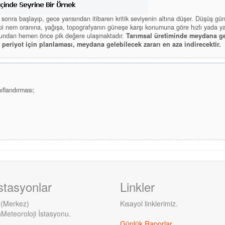
n sonra başlayıp, gece yarısından itibaren kritik seviyenin altına düşer. Düşüş
spi nem oranına, yağışa, topografyanın güneşe karşı konumuna göre hızlı yada ya
mundan hemen önce pik değere ulaşmaktadır.
Tarımsal üretiminde meydana gel
u periyot için planlaması, meydana gelebilecek zararı en aza indirecektir.
nıflandırması;
stasyonlar
Linkler
 (Merkez)
Kısayol linklerimiz.
a
Meteoroloji İstasyonu.
Günlük Raporlar