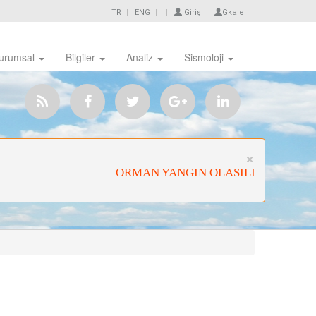
TR
ENG
Giriş
Gkale
urumsal
Bilgiler
Analiz
Sismoloji
Close
×
ORMAN YANGIN OLASILIĞI ÇOK YÜK