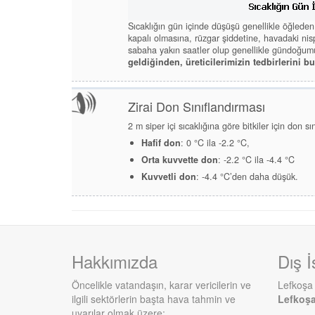
Sıcaklığın gün içinde düşüşü genellikle öğlede
kapalı olmasına, rüzgar şiddetine, havadaki ni
sabaha yakın saatler olup genellikle gündoğu
geldiğinden, üreticilerimizin tedbirlerini b
Zirai Don Sınıflandırması
2 m siper içi sıcaklığına göre bitkiler için don sı
Hafif don
: 0 °C ila -2.2 °C,
Orta kuvvette don
: -2.2 °C ila -4.4 °C
Kuvvetli don
: -4.4 °C’den daha düşük.
Hakkımızda
Dış İ
Öncelikle vatandaşın, karar vericilerin ve
Lefkoşa
ilgili sektörlerin başta hava tahmin ve
Lefkoş
uyarılar olmak üzere;