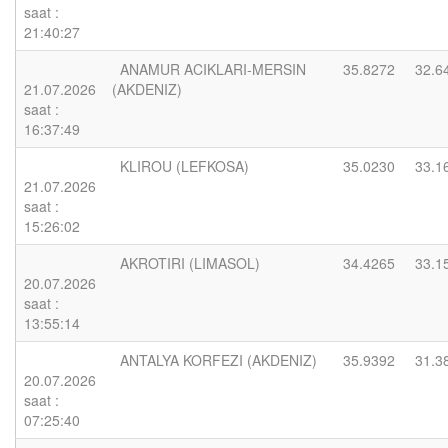
saat :
21:40:27
ANAMUR ACIKLARI-MERSIN
35.8272
32.6
21.07.2026
(AKDENIZ)
saat :
16:37:49
KLIROU (LEFKOSA)
35.0230
33.1
21.07.2026
saat :
15:26:02
AKROTIRI (LIMASOL)
34.4265
33.1
20.07.2026
saat :
13:55:14
ANTALYA KORFEZI (AKDENIZ)
35.9392
31.3
20.07.2026
saat :
07:25:40