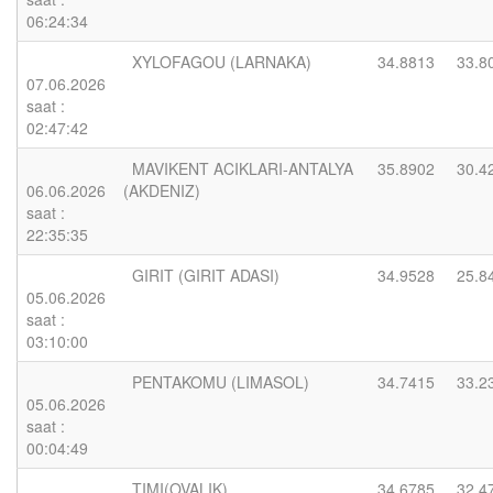
06:24:34
XYLOFAGOU (LARNAKA)
34.8813
33.8
07.06.2026
saat :
02:47:42
MAVIKENT ACIKLARI-ANTALYA
35.8902
30.4
06.06.2026
(AKDENIZ)
saat :
22:35:35
GIRIT (GIRIT ADASI)
34.9528
25.8
05.06.2026
saat :
03:10:00
PENTAKOMU (LIMASOL)
34.7415
33.2
05.06.2026
saat :
00:04:49
TIMI(OVALIK)
34.6785
32.4