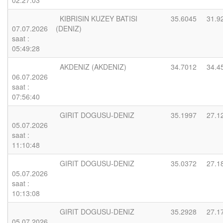
02:27:03
KIBRISIN KUZEY BATISI
35.6045
31.9
07.07.2026
(DENIZ)
saat :
05:49:28
AKDENIZ (AKDENIZ)
34.7012
34.4
06.07.2026
saat :
07:56:40
GIRIT DOGUSU-DENIZ
35.1997
27.1
05.07.2026
saat :
11:10:48
GIRIT DOGUSU-DENIZ
35.0372
27.1
05.07.2026
saat :
10:13:08
GIRIT DOGUSU-DENIZ
35.2928
27.1
05.07.2026