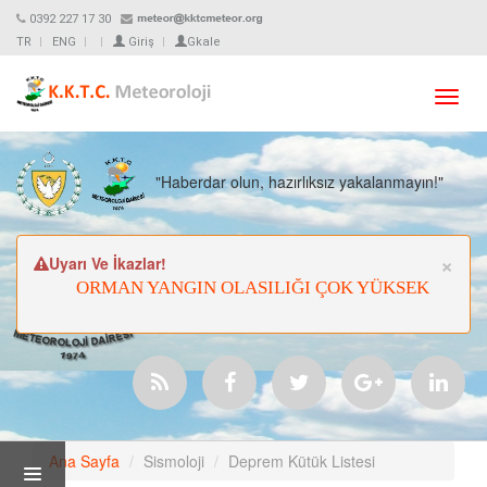
0392 227 17 30
TR
ENG
Giriş
Gkale
Toggl
navig
"Haberdar olun, hazırlıksız yakalanmayın!"
Cl
×
Uyarı Ve İkazlar!
ORMAN YANGIN OLASILIĞI ÇOK YÜKSEK
ULTRAVİY
Ana Sayfa
Sismoloji
Deprem Kütük Listesi