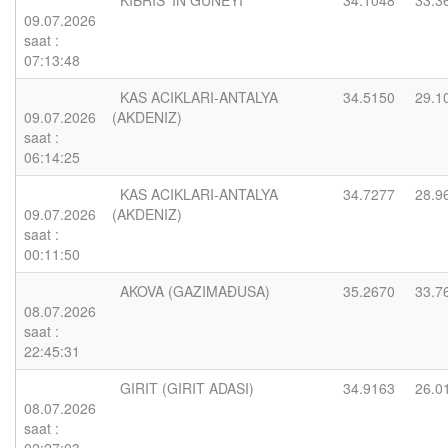
KIBRIS 'IN GUNEYI
34.1048
33.3
09.07.2026
saat :
07:13:48
KAS ACIKLARI-ANTALYA
34.5150
29.1
09.07.2026
(AKDENIZ)
saat :
06:14:25
KAS ACIKLARI-ANTALYA
34.7277
28.9
09.07.2026
(AKDENIZ)
saat :
00:11:50
AKOVA (GAZIMAÐUSA)
35.2670
33.7
08.07.2026
saat :
22:45:31
GIRIT (GIRIT ADASI)
34.9163
26.0
08.07.2026
saat :