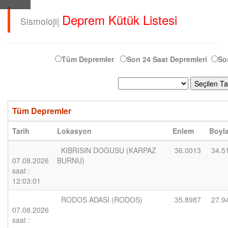
Deprem Kütük Listesi
Sismoloji|
Tüm Depremler
Son 24 Saat Depremleri
So
Tüm Depremler
Tarih
Lokasyon
Enlem
Boyl
KIBRISIN DOGUSU (KARPAZ
36.0013
34.5
07.08.2026
BURNU)
saat :
12:03:01
RODOS ADASI (RODOS)
35.8987
27.9
07.08.2026
saat :