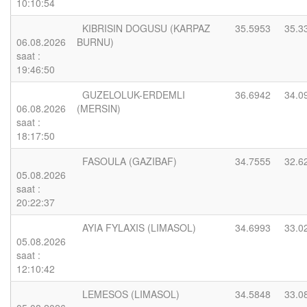
10:10:54
KIBRISIN DOGUSU (KARPAZ
35.5953
35.3
06.08.2026
BURNU)
saat :
19:46:50
GUZELOLUK-ERDEMLI
36.6942
34.0
06.08.2026
(MERSIN)
saat :
18:17:50
FASOULA (GAZIBAF)
34.7555
32.6
05.08.2026
saat :
20:22:37
AYIA FYLAXIS (LIMASOL)
34.6993
33.0
05.08.2026
saat :
12:10:42
LEMESOS (LIMASOL)
34.5848
33.0